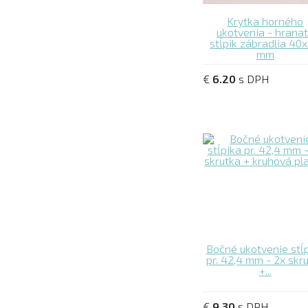
Krytka horného
ukotvenia - hrana
stĺpik zábradlia 40
mm
€
6.20
s DPH
Bočné ukotvenie stĺ
pr. 42,4 mm - 2x skr
+...
€
9.30
s DPH