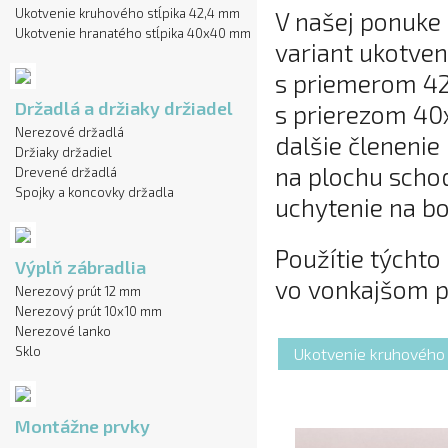
Ukotvenie kruhového stĺpika 42,4 mm
V našej ponuke 
Ukotvenie hranatého stĺpika 40x40 mm
variant ukotven
s priemerom 42,
Držadlá a držiaky držiadel
s prierezom 4
Nerezové držadlá
dalšie členenie
Držiaky držadiel
na plochu schod
Drevené držadlá
Spojky a koncovky držadla
uchytenie na bo
Použítie týchto
Výplň zábradlia
vo vonkajšom p
Nerezový prút 12 mm
Nerezový prút 10x10 mm
Nerezové lanko
Sklo
Ukotvenie kruhového 
Montážne prvky