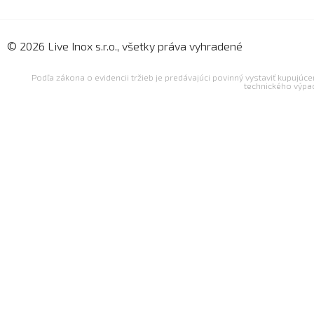
© 2026 Live Inox s.r.o., všetky práva vyhradené
Podľa zákona o evidencii tržieb je predávajúci povinný vystaviť kupujúc
technického výpa