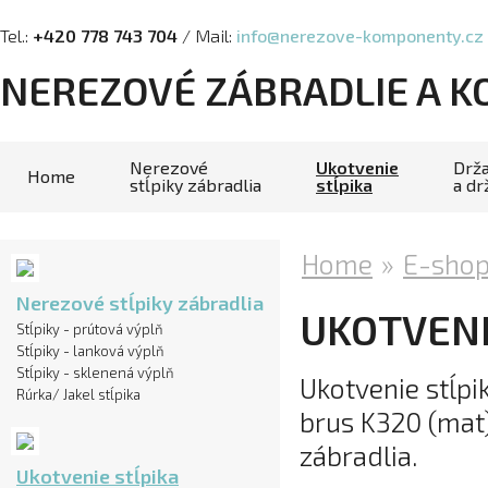
Tel.:
+420 778 743 704
/ Mail:
info@nerezove-komponenty.cz
NEREZOVÉ ZÁBRADLIE A 
Nerezové
Ukotvenie
Drža
Home
stĺpiky zábradlia
stĺpika
a dr
Home
»
E-sho
Nerezové stĺpiky zábradlia
UKOTVENI
Stĺpiky - prútová výplň
Stĺpiky - lanková výplň
Stĺpiky - sklenená výplň
Ukotvenie stĺpi
Rúrka/ Jakel stĺpika
brus K320 (mat
zábradlia.
Ukotvenie stĺpika