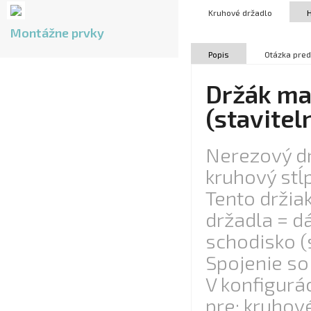
Kruhové držadlo
Montážne prvky
Popis
Otázka pred
Držák ma
(stavite
Nerezový dr
kruhový stĺ
Tento držia
držadla = d
schodisko (s
Spojenie so
V konfigurác
pre: kruhov