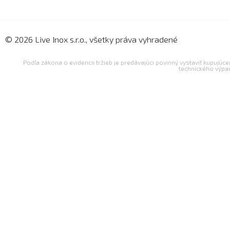
© 2026 Live Inox s.r.o., všetky práva vyhradené
Podľa zákona o evidencii tržieb je predávajúci povinný vystaviť kupujúc
technického výpa