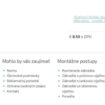
Kruhový držiak skl
zábradlia - model 
€
8.50
s DPH
Mohlo by vás zaujímať
Montážne postupy
Normy
Rozmeranie zábradlia
Obchodné podmienky
Zábradlie s prútovou výplňo
Reklamačný poriadok
Zábradlie s lankovou výplňo
Ochrana osobných údajov
Zábradlie so sklenenou
Kontakt
výplňou
Poradňa