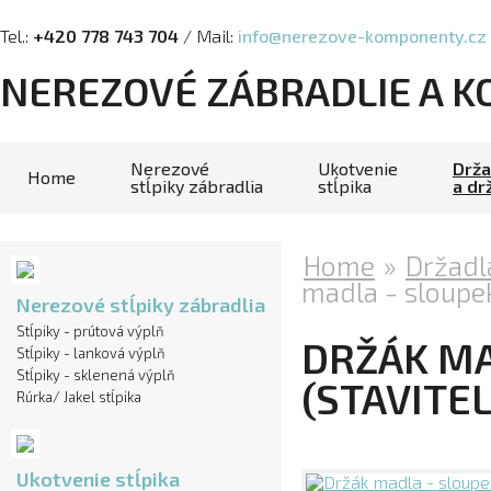
Tel.:
+420 778 743 704
/ Mail:
info@nerezove-komponenty.cz
NEREZOVÉ ZÁBRADLIE A 
Nerezové
Ukotvenie
Drža
Home
stĺpiky zábradlia
stĺpika
a dr
Home
»
Držadl
madla - sloupe
Nerezové stĺpiky zábradlia
Stĺpiky - prútová výplň
DRŽÁK MA
Stĺpiky - lanková výplň
Stĺpiky - sklenená výplň
(STAVITE
Rúrka/ Jakel stĺpika
Ukotvenie stĺpika