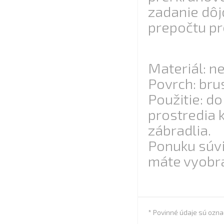
zadanie dôj
prepočtu pr
Materiál: n
Povrch: bru
Použitie: d
prostredia
zábradlia.
Ponuku súvi
máte vyobra
* Povinné údaje sú ozn