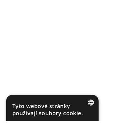
Tyto webové stránky
používají soubory cookie.
CZECH
Tyto webové stránky používají soubory
cookie ke zlepšení uživatelského zážitku.
GERMAN
Používáním našich webových stránek