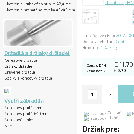
Ukotvenie kruhového stĺpika 42,4 mm
Ukotvenie hranatého stĺpika 40x40 mm
Katalógové číslo:
2012208
Dodacia lehota:
10 dní
Hmotnosť:
0.25 kg
Držadlá a držiaky držiadel
Nerezové držadlá
€
11.70
Cena s DPH:
Držiaky držadiel
€
9.70
Cena bez DPH:
Drevené držadlá
Spojky a koncovky držadla
ks
Výplň zábradlia
Nerezový prút 12 mm
Zdieľať
Nerezový prút 10x10 mm
Tlačiť
Nerezové lanko
Sklo
Držiak pre: