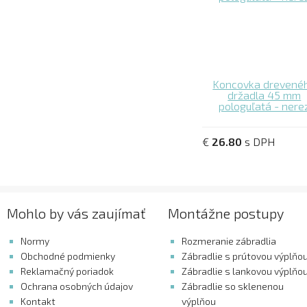
Koncovka drevené
držadla 45 mm
pologuľatá - nere
€
26.80
s DPH
Mohlo by vás zaujímať
Montážne postupy
Normy
Rozmeranie zábradlia
Obchodné podmienky
Zábradlie s prútovou výplňo
Reklamačný poriadok
Zábradlie s lankovou výplňo
Ochrana osobných údajov
Zábradlie so sklenenou
Kontakt
výplňou