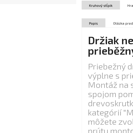
Kruhový stĺpik
Hra
Popis
Otázka pred
Držiak n
prieběžn
Priebežný d
výplne s pr
Montáž na s
spojom pom
drevoskrutk
kategórií "M
môžete zvoli
prútu monto