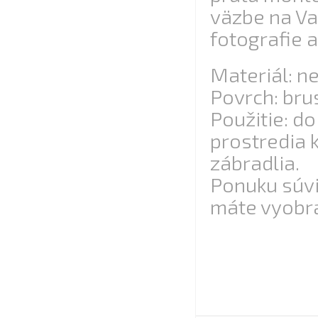
väzbe na Va
fotografie 
Materiál: n
Povrch: bru
Použitie: d
prostredia
zábradlia.
Ponuku súvi
máte vyobra