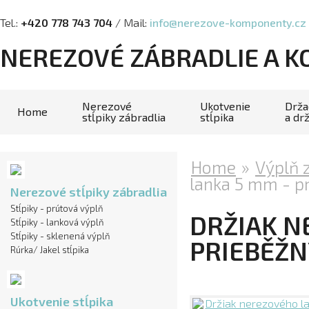
Tel.:
+420 778 743 704
/ Mail:
info@nerezove-komponenty.cz
NEREZOVÉ ZÁBRADLIE A 
Nerezové
Ukotvenie
Drža
Home
stĺpiky zábradlia
stĺpika
a dr
Home
»
Výplň 
lanka 5 mm - p
Nerezové stĺpiky zábradlia
Stĺpiky - prútová výplň
DRŽIAK N
Stĺpiky - lanková výplň
Stĺpiky - sklenená výplň
PRIEBĚŽN
Rúrka/ Jakel stĺpika
Ukotvenie stĺpika