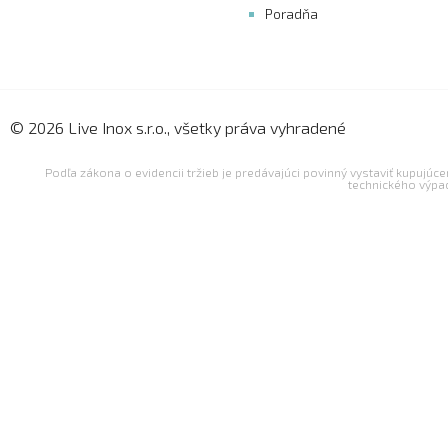
Poradňa
© 2026 Live Inox s.r.o., všetky práva vyhradené
Podľa zákona o evidencii tržieb je predávajúci povinný vystaviť kupujúc
technického výpa