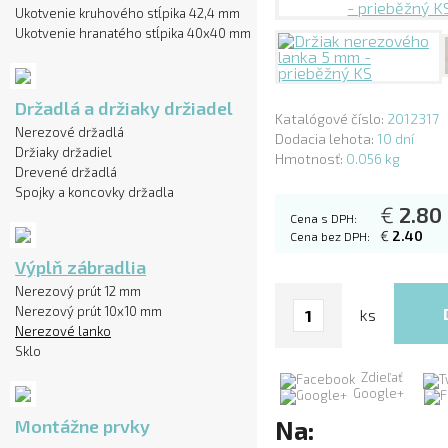
Ukotvenie kruhového stĺpika 42,4 mm
Ukotvenie hranatého stĺpika 40x40 mm
Držadlá a držiaky držiadel
Katalógové číslo:
2012317
Nerezové držadlá
Dodacia lehota:
10 dní
Držiaky držadiel
Hmotnosť:
0.056 kg
Drevené držadlá
Spojky a koncovky držadla
€
2.80
Cena s DPH:
€
2.40
Cena bez DPH:
Výplň zábradlia
Nerezový prút 12 mm
Nerezový prút 10x10 mm
ks
Nerezové lanko
Sklo
Zdieľať
Google+
Montážne prvky
Na: