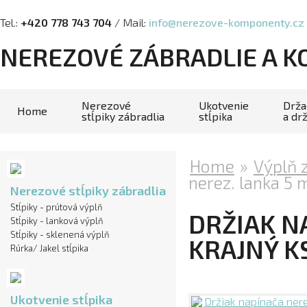
Tel.:
+420 778 743 704
/ Mail:
info@nerezove-komponenty.cz
NEREZOVÉ ZÁBRADLIE A 
Nerezové
Ukotvenie
Drža
Home
stĺpiky zábradlia
stĺpika
a dr
Home
»
Výplň 
nerez. lanka 5 
Nerezové stĺpiky zábradlia
Stĺpiky - prútová výplň
DRŽIAK N
Stĺpiky - lanková výplň
Stĺpiky - sklenená výplň
KRAJNÝ K
Rúrka/ Jakel stĺpika
Ukotvenie stĺpika