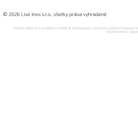
© 2026 Live Inox s.r.o., všetky práva vyhradené
Podľa zákona o evidencii tržieb je predávajúci povinný vystaviť kupujúc
technického výpa