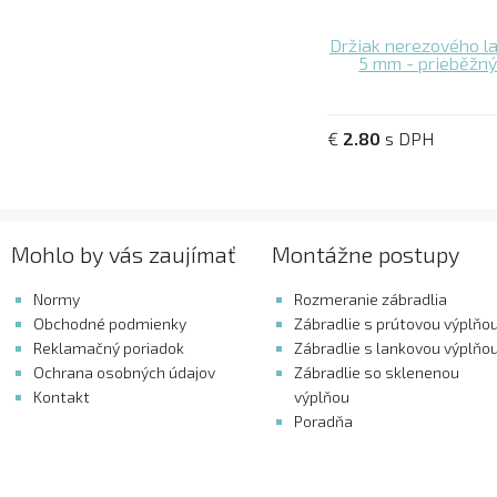
Držiak nerezového l
5 mm - prieběžn
€
2.80
s DPH
Mohlo by vás zaujímať
Montážne postupy
Normy
Rozmeranie zábradlia
Obchodné podmienky
Zábradlie s prútovou výplňo
Reklamačný poriadok
Zábradlie s lankovou výplňo
Ochrana osobných údajov
Zábradlie so sklenenou
Kontakt
výplňou
Poradňa