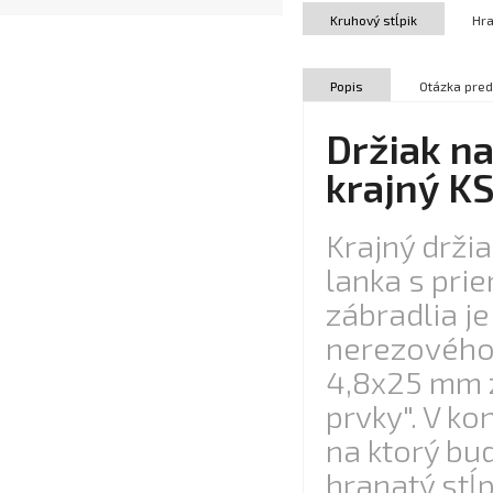
Kruhový stĺpik
Hra
Popis
Otázka pred
Držiak na
krajný K
Krajný drži
lanka s pri
zábradlia j
nerezového
4,8x25 mm 
prvky". V ko
na ktorý bu
hranatý stĺ