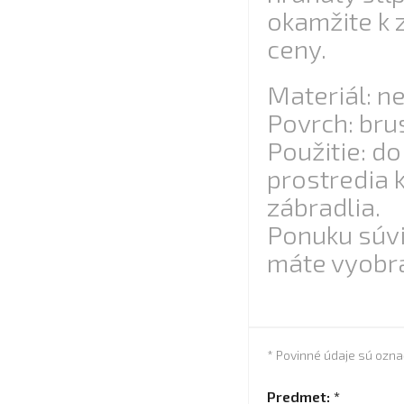
okamžite k 
ceny.
Materiál: n
Povrch: bru
Použitie: d
prostredia
zábradlia.
Ponuku súvi
máte vyobra
* Povinné údaje sú ozn
Predmet: *