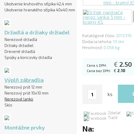
Ukotvenie kruhového stĺpika 42,4 mm
Ukotvenie hranatého stĺpika 40x40 mm
Držadlá a držiaky držiadel
Katalógové číslo:
2012316
Nerezové držadlá
Dodacia lehota:
10 dní
Držiaky držadiel
Hmotnosť:
0.056 kg
Drevené držadlá
Spojky a koncovky držadla
€
2.50
Cena s DPH:
€
2.10
Cena bez DPH:
Výplň zábradlia
Nerezový prút 12 mm
Nerezový prút 10x10 mm
ks
Nerezové lanko
Sklo
Zdieľať
Tlačiť
Montážne prvky
Na: